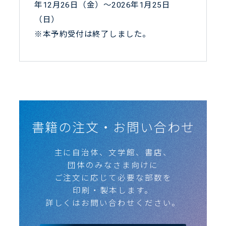
年12月26日（金）～2026年1月25日
（日）
※本予約受付は終了しました。
深水社について
作品申請
調査状況
掲載作品一覧
書籍
利用料金
よくある質問
はじめての方へ
お問い合わせ
書籍の注文・お問い合わせ
主に自治体、文学館、書店、
団体のみなさま向けに
ご注文に応じて必要な部数を
印刷・製本します。
詳しくはお問い合わせください。