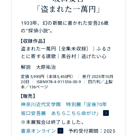
「盗まれた一萬円」
1933年、幻の新聞に書かれた安吾26歳
の‟探偵小説”。
【収録作品】
盗まれた一萬円［全集未収録］｜ふるさ
とに寄する讃歌｜黒谷村｜逃げたい心
解説 大原祐治
定価 5,995円（本体5,450円）
｜
発行 2025年10月
20日
｜
ISBN978-4-911556-00-9
｜
四六判／上製
本／136ページ
【販売】
神奈川近代文学館 特別展「没後70年
坂口安吾展 あちらこちら命がけ」
※本展覧会は終了しました。
書泉オンライン
予約受付期間：2025